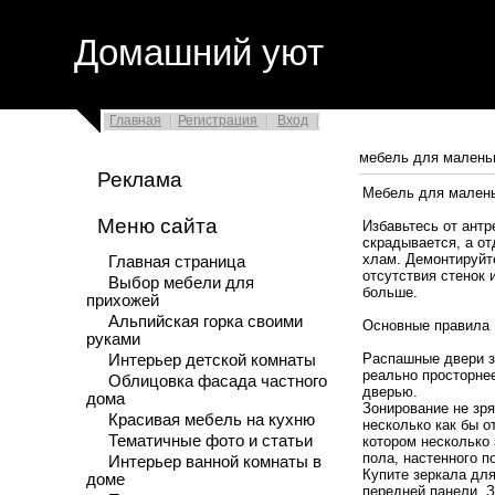
Домашний уют
Главная
Регистрация
Вход
мебель для малень
Реклама
Мебель для малень
Меню сайта
Избавьтесь от антр
скрадывается, а от
хлам. Демонтируйте
Главная страница
отсутствия стенок 
Выбор мебели для
больше.
прихожей
Альпийская горка своими
Основные правила
руками
Распашные двери з
Интерьер детской комнаты
реально просторне
Облицовка фасада частного
дверью.
дома
Зонирование не зря
Красивая мебель на кухню
несколько как бы о
Тематичные фото и статьи
котором несколько 
пола, настенного п
Интерьер ванной комнаты в
Купите зеркала дл
доме
передней панели. З