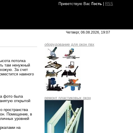
Приветствую Вас
Гость
|
RSS
Четверг, 06.08.2026, 19:07
оборудование для окон пвх
высота потолка
ить там ненужный
хожую. За счет
поместится намного
на фото была
ремонт пластиковых окон
занятую открытой
го пространства
фон. Помещение, в
зличных уровней
еркалами на