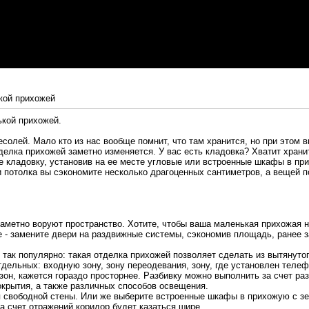
кой прихожей
кой прихожей.
есолей. Мало кто из нас вообще помнит, что там хранится, но при этом 
делка прихожей заметно изменяется. У вас есть кладовка? Хватит хран
 кладовку, установив на ее месте угловые или встроенные шкафы в при
и потолка вы сэкономите несколько драгоценных сантиметров, а вещей 
аметно воруют пространство. Хотите, чтобы ваша маленькая прихожая 
е - замените двери на раздвижные системы, сэкономив площадь, ранее 
 так популярно: такая отделка прихожей позволяет сделать из вытянуто
тдельных: входную зону, зону переодевания, зону, где установлен теле
зон, кажется гораздо просторнее. Разбивку можно выполнить за счет ра
окрытия, а также различных способов освещения.
я свободной стены. Или же выберите встроенные шкафы в прихожую с з
а счет отражений коридор будет казаться шире.