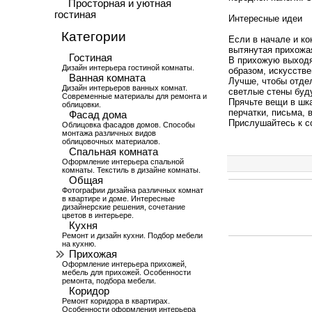
Просторная и уютная
гостиная
Интересные идеи
Категории
Если в начале и ко
вытянутая прихожа
Гостиная
В прихожую выходят
Дизайн интерьера гостиной комнаты.
образом, искусстве
Ванная комната
Лучше, чтобы отде
Дизайн интерьеров ванных комнат.
светлые стены буд
Современные материалы для ремонта и
Прячьте вещи в шка
облицовки.
перчатки, письма, 
Фасад дома
Прислушайтесь к с
Облицовка фасадов домов. Способы
монтажа различных видов
облицовочных материалов.
Спальная комната
Оформление интерьера спальной
комнаты. Текстиль в дизайне комнаты.
Общая
Фотографии дизайна различных комнат
в квартире и доме. Интересные
дизайнерские решения, сочетание
цветов в интерьере.
Кухня
Ремонт и дизайн кухни. Подбор мебели
на кухню.
Прихожая
Оформление интерьера прихожей,
мебель для прихожей. Особенности
ремонта, подбора мебели.
Коридор
Ремонт коридора в квартирах.
Особенности оформления интерьера