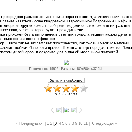
нце коридора разместить источники верхнего света, а между ними на стен
я станет казаться более квадратной и гармоничной.Встроенные шкафы 
 двери из других комнат: выберите модели со стеклом или витражами, 
нное окно, через которое будет проходить свет.
лка прихожей была выполнена в светлых тонах, а темным можно делать 
ут смотреться еще эффектнее.
ф. Ничто так не захламляет пространство, как тысячи мелких мелочей: 
вазочки, тюбики, баночки и прочее. В комнате, где порядок, кажется бол
оветам дизайнеров, и создайте уют в любой маленькой прихожей.
Просмотров
: 15922 |
Размеры
: 400x500px/37.9Kb
Рейтинг
:
4.1
/
14
« Предыдущая
|
1
2
[
3
]
4
5
6
7
8
9
10
11
|
Следующая »