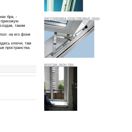
ах бра, -
регулировка пластиковых окон
в прихожую
создав, таким
пол: на его фоне
здесь ключи, там
ьше пространства.
монтаж окон пвх