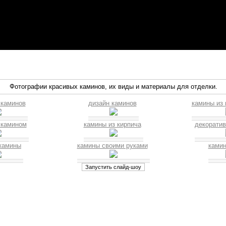
Фотографии красивых каминов, их виды и материалы для отделки.
 каминов
дизайн каминов
камины из 
 камином
камины из кирпича
декорати
камины
камины своими руками
ками