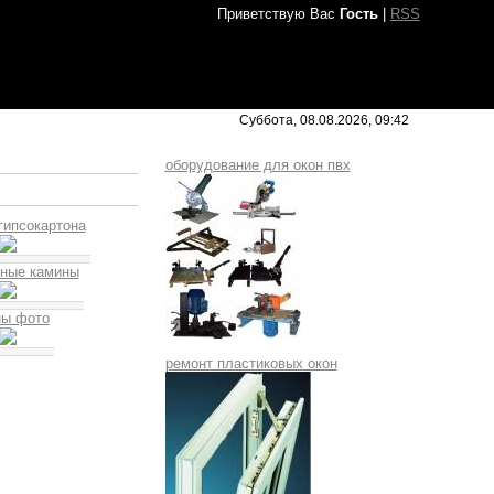
Приветствую Вас
Гость
|
RSS
Суббота, 08.08.2026, 09:42
оборудование для окон пвх
гипсокартона
вные камины
ны фото
ремонт пластиковых окон