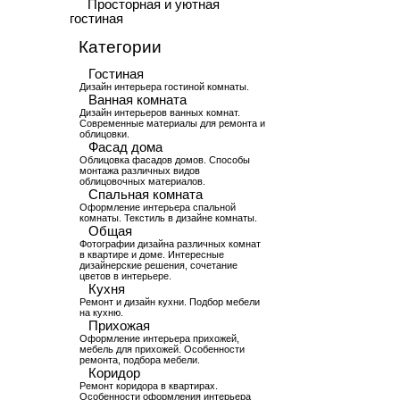
Просторная и уютная
гостиная
Категории
Гостиная
Дизайн интерьера гостиной комнаты.
Ванная комната
Дизайн интерьеров ванных комнат.
Современные материалы для ремонта и
облицовки.
Фасад дома
Облицовка фасадов домов. Способы
монтажа различных видов
облицовочных материалов.
Спальная комната
Оформление интерьера спальной
комнаты. Текстиль в дизайне комнаты.
Общая
Фотографии дизайна различных комнат
в квартире и доме. Интересные
дизайнерские решения, сочетание
цветов в интерьере.
Кухня
Ремонт и дизайн кухни. Подбор мебели
на кухню.
Прихожая
Оформление интерьера прихожей,
мебель для прихожей. Особенности
ремонта, подбора мебели.
Коридор
Ремонт коридора в квартирах.
Особенности оформления интерьера