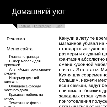
Домашний уют
Главная
Регистрация
Вход
Канули в лету те вре
Реклама
магазинов убивал на 
стандартные кухонны
Меню сайта
размеры и скудный цв
Главная страница
фантазия абсолютно н
Выбор мебели для
смене кухонной мебели
прихожей
начать. Эта статья М
Альпийская горка своими
руками
Кухня для современно
Интерьер детской
большим, нежели мес
комнаты
всей семьей, ведут б
Облицовка фасада
частного дома
принимают близких др
Красивая мебель на
западных стран кухня
кухню
приготовления полуфа
Тематичные фото и
отказываться от нас
статьи