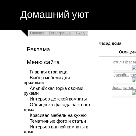
Домашний уют
Главная
Регистрация
Вход
Фасад дома
Реклама
Облицовк
Меню сайта
стили фаса
Главная страница
дизайн фас
Выбор мебели для
прихожей
фасады част
Альпийская горка своими
руками
Интерьер детской комнаты
Облицовка фасада частного
дома
Красивая мебель на кухню
Тематичные фото и статьи
Интерьер ванной комнаты в
доме