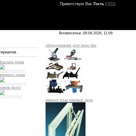
Приветствую Вас
Гость
|
RSS
Воскресенье, 09.08.2026, 11:09
оборудование для окон пвх
териалов.
 фасада дома
вянного дома
домов фото
ремонт пластиковых окон