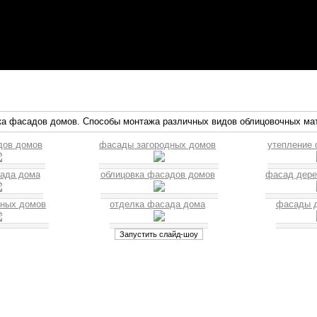
а фасадов домов. Способы монтажа различных видов облицовочных ма
дов домов
фасады загородных домов
утепление
ада дома
облицовка фасадов домов
фасад дере
ных домов
отделка фасада дома
фасады 