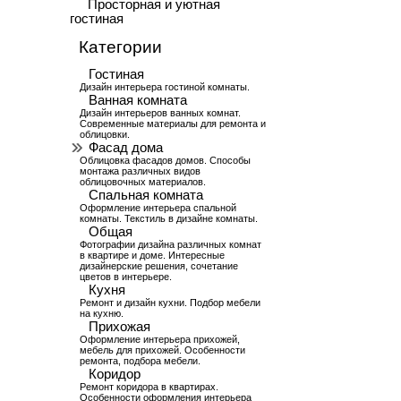
Просторная и уютная
гостиная
Категории
Гостиная
Дизайн интерьера гостиной комнаты.
Ванная комната
Дизайн интерьеров ванных комнат.
Современные материалы для ремонта и
облицовки.
Фасад дома
Облицовка фасадов домов. Способы
монтажа различных видов
облицовочных материалов.
Спальная комната
Оформление интерьера спальной
комнаты. Текстиль в дизайне комнаты.
Общая
Фотографии дизайна различных комнат
в квартире и доме. Интересные
дизайнерские решения, сочетание
цветов в интерьере.
Кухня
Ремонт и дизайн кухни. Подбор мебели
на кухню.
Прихожая
Оформление интерьера прихожей,
мебель для прихожей. Особенности
ремонта, подбора мебели.
Коридор
Ремонт коридора в квартирах.
Особенности оформления интерьера