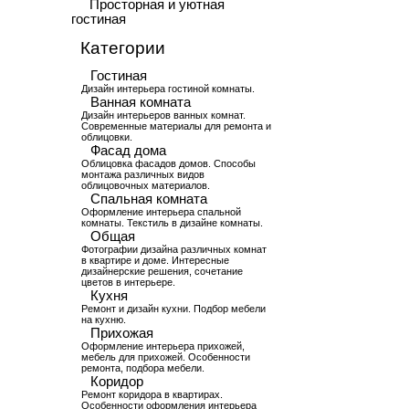
Просторная и уютная
гостиная
Категории
Гостиная
Дизайн интерьера гостиной комнаты.
Ванная комната
Дизайн интерьеров ванных комнат.
Современные материалы для ремонта и
облицовки.
Фасад дома
Облицовка фасадов домов. Способы
монтажа различных видов
облицовочных материалов.
Спальная комната
Оформление интерьера спальной
комнаты. Текстиль в дизайне комнаты.
Общая
Фотографии дизайна различных комнат
в квартире и доме. Интересные
дизайнерские решения, сочетание
цветов в интерьере.
Кухня
Ремонт и дизайн кухни. Подбор мебели
на кухню.
Прихожая
Оформление интерьера прихожей,
мебель для прихожей. Особенности
ремонта, подбора мебели.
Коридор
Ремонт коридора в квартирах.
Особенности оформления интерьера