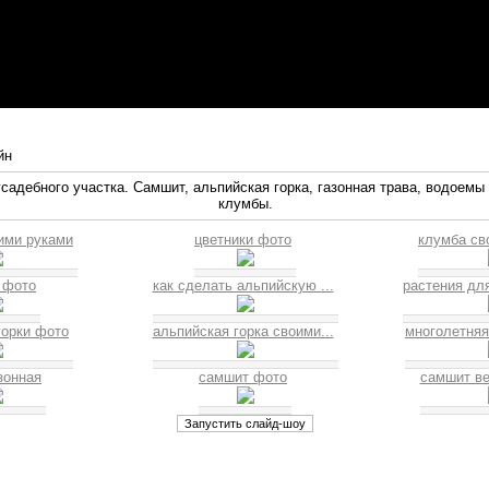
йн
адебного участка. Самшит, альпийская горка, газонная трава, водоемы 
клумбы.
ими руками
цветники фото
клумба св
 фото
как сделать альпийскую ...
растения для
горки фото
альпийская горка своими...
многолетняя 
зонная
самшит фото
самшит в