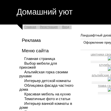
Домашний уют
Главная
Регистрация
Вход
Ландшафтный диза
Реклама
Оформление приус
Меню сайта
цветники сво
Главная страница
Выбор мебели для
клумбы
прихожей
Альпийская горка своими
альпийские 
руками
Интерьер детской комнаты
Облицовка фасада частного
трава га
дома
Красивая мебель на кухню
Тематичные фото и статьи
Интерьер ванной комнаты в
доме