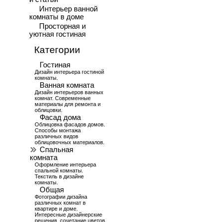
Интерьер ванной
комнаты в доме
Просторная и
уютная гостиная
Категории
Гостиная
Дизайн интерьера гостиной
комнаты.
Ванная комната
Дизайн интерьеров ванных
комнат. Современные
материалы для ремонта и
облицовки.
Фасад дома
Облицовка фасадов домов.
Способы монтажа
различных видов
облицовочных материалов.
Спальная
комната
Оформление интерьера
спальной комнаты.
Текстиль в дизайне
комнаты.
Общая
Фотографии дизайна
различных комнат в
квартире и доме.
Интересные дизайнерские
решения, сочетание цветов