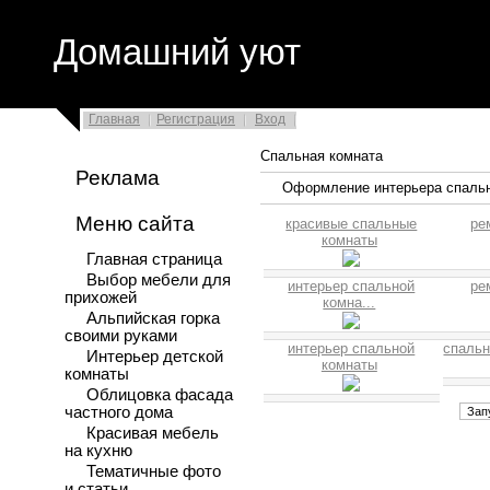
Домашний уют
Главная
Регистрация
Вход
Спальная комната
Реклама
Оформление интерьера спальн
Меню сайта
красивые спальные
ре
комнаты
Главная страница
Выбор мебели для
интерьер спальной
ре
прихожей
комна...
Альпийская горка
своими руками
интерьер спальной
спаль
Интерьер детской
комнаты
комнаты
Облицовка фасада
частного дома
Красивая мебель
на кухню
Тематичные фото
и статьи