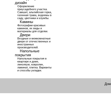
дизайн
Оформление
приусадебного участка.
Самшит, альпийская горка,
газонная трава, водоемы в
саду, цветники и клумбы.
Камины
Фотографии красивых
каминов, их виды и
материалы для отделки.
Двери
Входные и межкомнатные
двери от отечественных и
иностранных
производителей.
Напольные
покрытия
Напольные покрытия в
квартире и доме,
линолеум, ковролин,
ламинат, плитка. Варианты
и способы укладки.
Дом