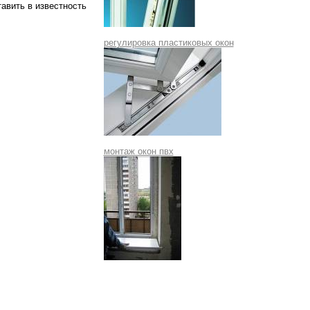
авить в известность
регулировка пластиковых окон
монтаж окон пвх