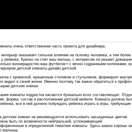
омнаты очень ответственная часть проекта для дизайнера.
о интерьер оказывает сильное влияние на психику человека, а тем более
 у ребенка. Крепко ли спит ваш малыш, с интересом ли решает домашни
колько жизнерадостен ваш футболист с вечно содранными коленками, вс
ерьером детской комнаты.дизайн детской
атка с кроваткой, крошечным столиком и стульчиком, формирует внутре
ло видел в своей жизни. Именно поэтому так важно обратиться к профе
ьерам детских комнат.
вания комнаты подростка касаются буквально всех составляющих: Отде
е; форма, состав и расположение детской мебели. Комната должна быт
ребенка, все в ней должно побуждать ребенка играть в игры, требующие 
а детских комнат не рекомендуется использовать насыщенных цветов.
жна быть по возможности нейтральной, успокаивающей.
формленные в определенной тематике комнаты. Здесь важно хорошо зн
го малыша.