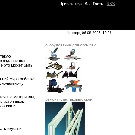
Приветствую Вас
Гость
|
RSS
Четверг, 06.08.2026, 10:26
оборудование для окон пвх
 такую
е задания ваш
е это может быть
нний мира ребенка –
ссиональному
лочные материалы;
ремонт пластиковых окон
ь источником
логики и
ать вкусы и