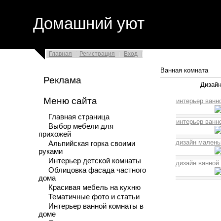
Домашний уют
Главная
Регистрация
Вход
Ванная комната
Реклама
Дизайн
Меню сайта
интерьер ванно
Главная страница
интерьер ванно
Выбор мебели для
прихожей
дизайн маленьк
Альпийская горка своими
руками
Интерьер детской комнаты
дизайн ванной 
Облицовка фасада частного
дома
Красивая мебель на кухню
Тематичные фото и статьи
Интерьер ванной комнаты в
доме