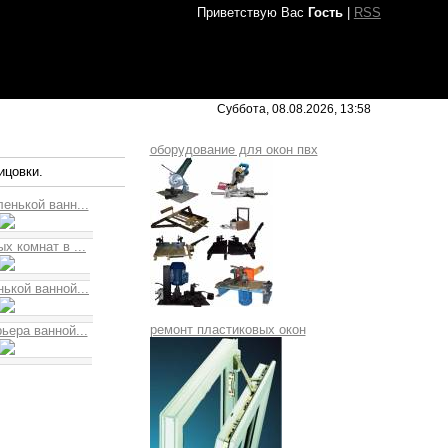
Приветствую Вас
Гость
|
RSS
Суббота, 08.08.2026, 13:58
оборудование для окон пвх
ицовки.
енькой ванн...
х комнат в ...
ькой ванной...
ремонт пластиковых окон
ьера ванной...