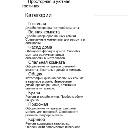
Просторная и уютная
гостиная
Категории
Гостиная
Дизайн интерьера гостиной комнаты.
Ванная комната
Дизайн интерьеров ванных комнат.
Современные материалы для ремонта и
облицовки.
Фасад дома
Облицовка фасадов домов. Способы
монтажа различных видов
облицовочных материалов.
Спальная комната
Оформление интерьера спальной
комнаты. Текстиль в дизайне комнаты.
Общая
Фотографии дизайна различных комнат
в квартире и доме. Интересные
дизайнерские решения, сочетание
цветов в интерьере.
Кухня
Ремонт и дизайн кухни. Подбор мебели
на кухню.
Прихожая
Оформление интерьера прихожей,
мебель для прихожей. Особенности
ремонта, подбора мебели.
Коридор
Ремонт коридора в квартирах.
Особенности оформления интерьера