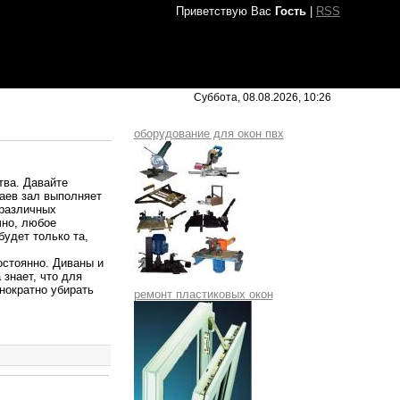
Приветствую Вас
Гость
|
RSS
Суббота, 08.08.2026, 10:26
оборудование для окон пвх
тва. Давайте
аев зал выполняет
 различных
чно, любое
удет только та,
остоянно. Диваны и
 знает, что для
нократно убирать
ремонт пластиковых окон