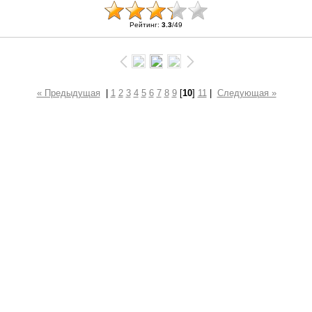
Рейтинг
:
3.3
/
49
« Предыдущая
|
1
2
3
4
5
6
7
8
9
[
10
]
11
|
Следующая »