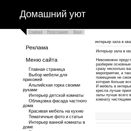
Домашний уют
Главная
Регистрация
Вход
интерьер зала в кв
Реклама
Интерьер зала в кв
Меню сайта
Невозможно предст
разберем основные
сразу несколько ва
Главная страница
мероприятии, а та
Выбор мебели для
помещение не сможе
прихожей
которая больше вс
Альпийская горка своими
И мебель в интерье
руками
кресла лучше приоб
залы лучше всего в
Интерьер детской комнаты
комнату чистящими
Облицовка фасада частного
дома
Красивая мебель на кухню
Тематичные фото и статьи
Интерьер ванной комнаты в
доме