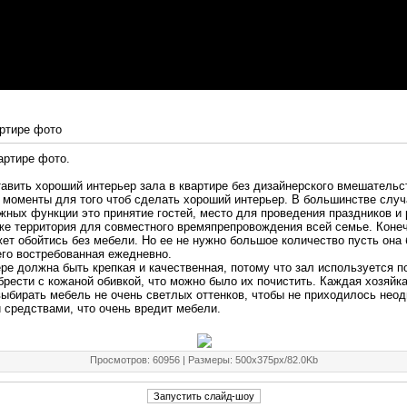
артире фото
артире фото.
авить хороший интерьер зала в квартире без дизайнерского вмешательс
 моменты для того чтоб сделать хороший интерьер. В большинстве случ
жных функции это принятие гостей, место для проведения праздников и
кже территория для совместного времяпрепровождения всей семье. Коне
т обойтись без мебели. Но ее не нужно большое количество пусть она б
его востребованная ежедневно.
ре должна быть крепкая и качественная, потому что зал используется п
рести с кожаной обивкой, что можно было их почистить. Каждая хозяйка
ыбирать мебель не очень светлых оттенков, чтобы не приходилось неод
 средствами, что очень вредит мебели.
Просмотров
: 60956 |
Размеры
: 500x375px/82.0Kb