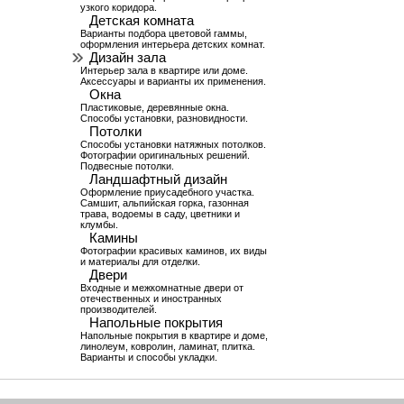
узкого коридора.
Детская комната
Варианты подбора цветовой гаммы,
оформления интерьера детских комнат.
Дизайн зала
Интерьер зала в квартире или доме.
Аксессуары и варианты их применения.
Окна
Пластиковые, деревянные окна.
Способы установки, разновидности.
Потолки
Способы установки натяжных потолков.
Фотографии оригинальных решений.
Подвесные потолки.
Ландшафтный дизайн
Оформление приусадебного участка.
Самшит, альпийская горка, газонная
трава, водоемы в саду, цветники и
клумбы.
Камины
Фотографии красивых каминов, их виды
и материалы для отделки.
Двери
Входные и межкомнатные двери от
отечественных и иностранных
производителей.
Напольные покрытия
Напольные покрытия в квартире и доме,
линолеум, ковролин, ламинат, плитка.
Варианты и способы укладки.